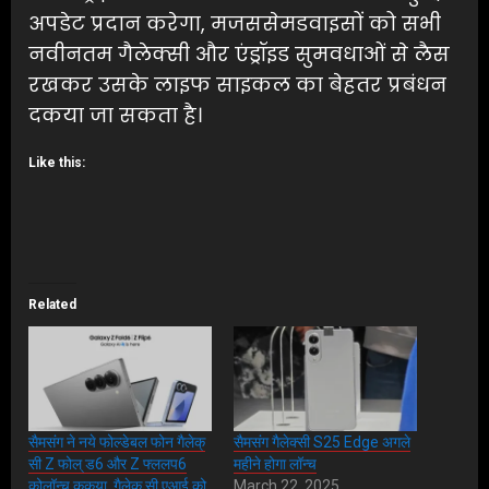
अपडेट प्रदान करेगा, मजससेमडवाइसों को सभी
नवीनतम गैलेक्सी और एंड्रॉइड सुमवधाओं से लैस
रखकर उसके लाइफ साइकल का बेहतर प्रबंधन
दकया जा सकता है।
Like this:
Related
सैमसंग ने नये फोल्डेबल फोन गैलेक्
सैमसंग गैलेक्सी S25 Edge अगले
सी Z फोल् ड6 और Z फ्ललप6
महीने होगा लॉन्च
कोलॉन्च ककया, गैलेक् सी एआई को
March 22, 2025