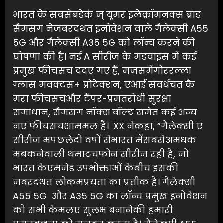
भारत के सबसेबडेकं ज् यूमर इलेक्रॉमनक्स ब्रांड
सैमसंग नेजबरदथत इनोवेशन वाले गैलेक्सी A55
5G और गैलेक्सी A35 5G को लॉन्च करने की
घोषणा की है। नई A सीरीज के मडवाइस में कई
प्रमुख फीचसच ददए गए हैं, मजसमेंगोररल्ला
ग्लास मवक्टस+ प्रोटेक्शन, एआई संवर्धचत कै
मरा फीचसचऔर टैंपर-प्रमतरोधी सुरक्षा
समाधान, सैमसंग नॉक्स वॉल्ट समेत कई अन्य
नए फीचसचशाममल हैं। XX नेकहा, “गैलेक्सी ए
सीरीज मपछलेदो वषों सेभारत मेंसबसेअमधक
मबकनेवाली थमाटचफोन सीरीज रही है, जो
भारत केएमजेड उपभोक्ताओं केबीच इसकी
जबरदथत लोकमप्रयता का प्रतीक है। गैलेक्सी
A55 5G और A35 5G का लॉन्च प्रमुख इनोवेशन
को सभी केमलए सुलभ बनानेकी हमारी