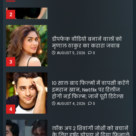
किराए का कमरा लेकर रेकी, फिर
करते थे चोरी:मुजफ्फरपुर में गिरोह
डीपफेक वीडियो बनाने वालों को
का एक सदस्य गिरफ्तार
मृणाल ठाकुर का करारा जवाब
AUGUST 8, 2026
0
5
AUGUST 5, 2026
0
3
10 साल बाद फिल्मों में वापसी करेंगे
इमरान खान, Netflix पर रिलीज
होगी नई फिल्म; जानें पूरी डिटेल्स
AUGUST 4, 2026
0
4
लॉक अप 2 शिवांगी जोशी को बचाने
के लिए हर्षद चोपड़ा ने दिया फिनाले
स्पॉट का त्याग, सोशल मीडिया पर
बंटे लोग