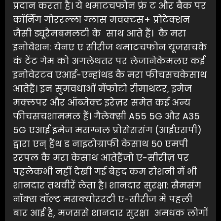
प्रदान करता है। ये थमाटचफोन फ्रं ट और बैक पर
कॉर्निंग गोररल्ला ग्लास मवक्टस+ प्रोटेक्शन
जैसी ड्यूरैमबमलटी के साथ आते हैं। कै मरा
इनोवेशन: येनए ए सीरीज थमाटचफोन यूजसचके
कं टेंट गेम को अगलेथतर पर लेजानेकेमलए कई
इनोवेरटव एआई-एन्हांथड कै मरा फीचसचकेसाथ
आतेहैं। इन सुमवधाओं मेंफोटो रीमाथटर, इमेज
मक्लपर और ऑब्जेक्ट इरेज़र समेत कई अन्य
फीचसचशाममल हैं। गैलेक्सी A55 5G और A35
5G एआई इमेज मसग्नल प्रोसेससंग (आईएसपी)
द्वारा एन् हैंथ ड नाइटोग्राफी केसाथ 50 एमपी
ररपल कै मरा केसाथ आतेहैंजो ए-सीरीज़ पर
पहलेकभी नहीं देखी गई बेहद कम रोशनी में भी
शानदार तथवीरें लेता है। शानदार सुरक्षा: सैमसंग
नॉक्स वॉल्ट मसक्योररटी ए-सीरीज में पहली
बार आई है, मजससे शानदार सुरक्षा अमधक लोगों