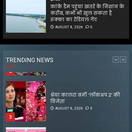
₹5,000 करोड़ के निवेश की घोषणा
कांके डैम पहुंचा खतरे के निशान के
AUGUST 8, 2026
0
करीब, कभी भी खुल सकता है
1
रूक्का का रेडियल गेट
AUGUST 8, 2026
0
अरुणाचल प्रदेश के मुख्यमंत्री ने
चीनी सेना की घुसपैठ की खबरों को
खारिज किया
AUGUST 8, 2026
0
TRENDING NEWS
2
श्रेया कालरा बनीं ‘लॉकअप 2’ की
विजेता
AUGUST 8, 2026
0
3
25 अगस्त तक अपात्र राशन कार्ड