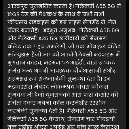
आउटपुट सुमनमित करता है। गैलेक्सी A55 5G में
12GB रैम की पेशकश के साथ ये सभी सभी
फीचसच मडवाइस को इस प्राइस सेगमेंट में गेम
चेंजर बनातेहैं। अद्भुत अनुभव : गैलेक्सी A55 5G
और गैलेक्सी A35 5G खरीदारों को सैमसंग
वॉलेट तक पहंच ममलेगी, जो एक मोबाइल वॉलेट
सॉल्यूशंस हैजो आपको अपनेगैलेक्सी मडवाइस में
भुगतान काडच, मडमजटल आईडी, यात्रा रटकट
समेत अन्य अपनी आवश्यक चीजेंआसानी सेऔर
सुरमक्षत रूप सेलेजानेकी सुमवधा देता है। इन
मडवाइसेस मेंबेहद लोकमप्रय वॉयस फोकस
सुमवधा भी हैजो यूजसचको आस पास केशोर की
सचंता दकए मबना कॉल करनेऔर ररसीव
करनेकी सुमवधा देती है। गैलेक्सी A55 5G और
गैलेक्सी A35 5G केसाथ, सैमसंग चार पीदढ़यों
तक एंड्रॉइड ओएस अपग्रेड और पांच साल केसुरक्षा