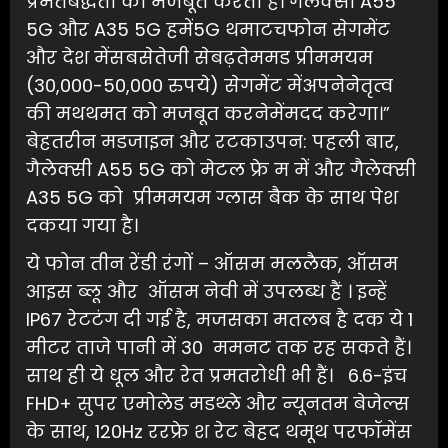
प्रमतबद्धता को मजबूत करता है। गैलेक्सी A55
5G और A35 5G हमें5G थमाटचफोन सेगमेंट
और देश मेंसबसेतेजी सेबढ़तेममड प्रीममयम
(30,000-50,000 रुपये) सेगमेंट मेंअपनेनेतृत्व
की मथथमत को मजबूत करनेमेंमदद करेगा।”
बेहतरीन मडजाइन और रटकाउपन: पहली बार,
गैलेक्सी A55 5G को मेटल फ्रे म में और गैलेक्सी
A35 5G को प्रीममयम ग्लास बैक के साथ पेश
दकया गया है।
ये फोन तीन रेंडी रंगों – ऑसम मललैक, ऑसम
आइस ब्लू और ऑसम नेवी में उपलब्ध हैं । इन्हें
IP67 रेटटंग दी गई है, मजसका मतलब है दक ये 1
मीटर ताजे पानी में 30 ममनट तक रह सकते हैं।
साथ ही ये धूल और रेत प्रमतरोधी भी हैं। 6.6-इंच
FHD+ सुपर एमोलेड मडथ्ले और न्यूनतम बेजेल्स
के साथ, 120Hz ररफ्रे श रेट बेहद थमूथ परफॉमेंस