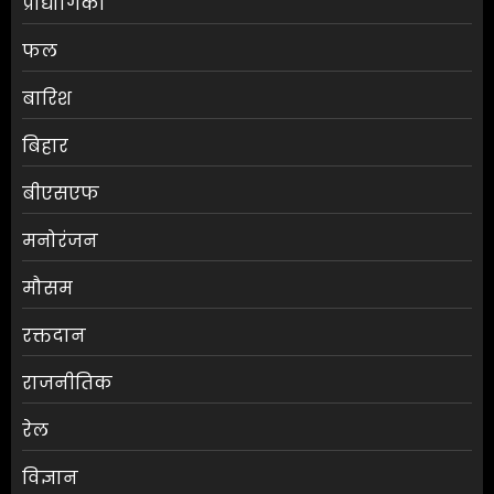
प्रौद्योगिकी
फल
बारिश
बिहार
बीएसएफ
मनोरंजन
मौसम
श्रेया कालरा बनीं ‘लॉकअप 2’ की
रक्तदान
विजेता
राजनीतिक
AUGUST 8, 2026
0
3
रेल
विज्ञान
25 अगस्त तक अपात्र राशन कार्ड