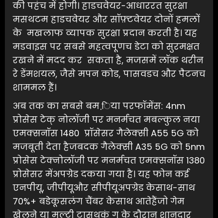
की पहंच में होगी। हाडचवेयर-आधाररत सुरक्षा
मसथटम हाडचवेयर और सॉफ़्टवेयर दोनों हमलों
के मखलाफ व्यापक सुरक्षा प्रदान करती है। यह
मडवाइस पर सबसे महत्वपूणच डेटा को सुरमक्षत
रखने में मदद कर सकता है, मजसमें लॉक थरीन
रे डेंमशयल, जैसे मपन कोड, पासवडच और पैटनच
शाममल हैं।
अब तक का सबसे बम ि़या परफॉमेंस: 4nm
प्रोसेस टेक् नोलॉजी पर मनर्मचत मबल्कुल नया
एमक्सनॉस 1480 प्रॉसेसर गैलेक्सी A55 5G को
मजबूती देता हैजबदक गैलेक्सी A35 5G को 5nm
प्रोसेस टेक्नोलॉजी पर मनर्मचत एमक्सनॉस 1380
प्रोसेसर मेंअपग्रेड दकया गया है। यह फोन कई
एनपीयू, जीपीयूऔर सीपीयूअपग्रेड केसाथ-साथ
70%+ बडेकूसलंग चैंबर केसाथ आतेहैंजो गेम
खेलने या मल्टी टासथकं ग के दौरान शानदार