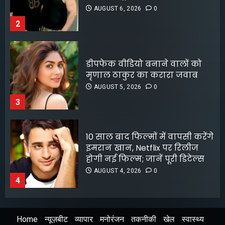
5
AUGUST 5, 2026
0
3
10 साल बाद फिल्मों में वापसी करेंगे
इमरान खान, Netflix पर रिलीज
होगी नई फिल्म; जानें पूरी डिटेल्स
AUGUST 4, 2026
0
4
लॉक अप 2 शिवांगी जोशी को बचाने
के लिए हर्षद चोपड़ा ने दिया फिनाले
स्पॉट का त्याग, सोशल मीडिया पर
बंटे लोग
AUGUST 4, 2026
0
5
Home
न्यूज़बीट
व्यापार
मनोरंजन
तकनीकी
खेल
स्वास्थ्य
श्रेया कालरा बनीं ‘लॉकअप 2’ की