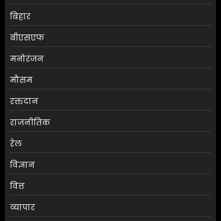
बिहार
बीएसएफ
मनोरंजन
मौसम
श्रेया कालरा बनीं ‘लॉकअप 2’ की
रक्तदान
विजेता
राजनीतिक
AUGUST 8, 2026
0
3
रेल
विज्ञान
25 अगस्त तक अपात्र राशन कार्ड
होंगे निरस्त, कई लाभुकों पर होगी
वित्त
कार्रवाई
AUGUST 8, 2026
0
व्यापार
4