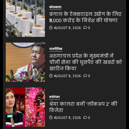
1
कोलकाता
बंगाल के टेक्सटाइल उद्योग के लिए
₹5,000 करोड़ के निवेश की घोषणा
अरुणाचल प्रदेश के मुख्यमंत्री ने
AUGUST 8, 2026
0
चीनी सेना की घुसपैठ की खबरों को
खारिज किया
AUGUST 8, 2026
0
राजनीतिक
2
अरुणाचल प्रदेश के मुख्यमंत्री ने
चीनी सेना की घुसपैठ की खबरों को
खारिज किया
श्रेया कालरा बनीं ‘लॉकअप 2’ की
AUGUST 8, 2026
0
विजेता
AUGUST 8, 2026
0
श्रेया कालरा बनीं ‘लॉकअप 2’ की
विजेता
3
मनोरंजन
AUGUST 8, 2026
0
श्रेया कालरा बनीं ‘लॉकअप 2’ की
विजेता
3
25 अगस्त तक अपात्र राशन कार्ड
AUGUST 8, 2026
0
होंगे निरस्त, कई लाभुकों पर होगी
कार्रवाई