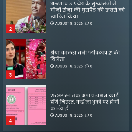
श्रेया कालरा बनीं ‘लॉकअप 2’ की
विजेता
AUGUST 8, 2026
0
3
25 अगस्त तक अपात्र राशन कार्ड
होंगे निरस्त, कई लाभुकों पर होगी
कार्रवाई
AUGUST 8, 2026
0
4
किराए का कमरा लेकर रेकी, फिर
करते थे चोरी:मुजफ्फरपुर में गिरोह
डीपफेक वीडियो बनाने वालों को
का एक सदस्य गिरफ्तार
मृणाल ठाकुर का करारा जवाब
AUGUST 8, 2026
0
5
AUGUST 5, 2026
0
3