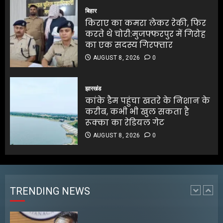
AUGUST 8, 2026
0
करते थे चोरी:मुजफ्फरपुर में गिरोह
बिहार
5
का एक सदस्य गिरफ्तार
किराए का कमरा लेकर रेकी, फिर
AUGUST 8, 2026
0
करते थे चोरी:मुजफ्फरपुर में गिरोह
5
का एक सदस्य गिरफ्तार
AUGUST 8, 2026
0
बंगाल के टेक्सटाइल उद्योग के लिए
₹5,000 करोड़ के निवेश की घोषणा
झारखंड
कांके डैम पहुंचा खतरे के निशान के
AUGUST 8, 2026
0
करीब, कभी भी खुल सकता है
1
रूक्का का रेडियल गेट
AUGUST 8, 2026
0
अरुणाचल प्रदेश के मुख्यमंत्री ने
चीनी सेना की घुसपैठ की खबरों को
खारिज किया
AUGUST 8, 2026
0
TRENDING NEWS
2