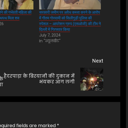
ीने की गर्भवती महिला की
सरकारी जमीन पर अवैध कब्जा करने के आरोप
े लथपथ मिला शव
में गौतम गोस्वामी को सिलीगुड़ी पुलिस की
026
स्पेशल – आपरेशन ग्रुप (एसओजी) की टीम ने
दिल्ली में गिरफ्तार किया
July 7, 2024
In "न्यूज़बीट"
Next
हैदरपाड़ा के बिरयानी की दुकान में
Previous
Next
के
भंयकर आग लगी
या
post:
post:
equired fields are marked
*