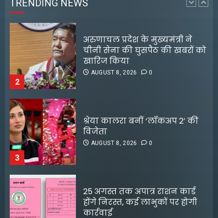
TRENDING NEWS
2
श्रेया कालरा बनीं ‘लॉकअप 2’ की
विजेता
AUGUST 8, 2026
0
3
25 अगस्त तक अपात्र राशन कार्ड
होंगे निरस्त, कई लाभुकों पर होगी
कार्रवाई
AUGUST 8, 2026
0
4
किराए का कमरा लेकर रेकी, फिर
करते थे चोरी:मुजफ्फरपुर में गिरोह
डीपफेक वीडियो बनाने वालों को
का एक सदस्य गिरफ्तार