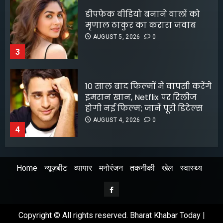
10 साल बाद फिल्मों में वापसी करेंगे
इमरान खान, Netflix पर रिलीज
होगी नई फिल्म; जानें पूरी डिटेल्स
AUGUST 4, 2026
0
4
लॉक अप 2 शिवांगी जोशी को बचाने
के लिए हर्षद चोपड़ा ने दिया फिनाले
स्पॉट का त्याग, सोशल मीडिया पर
बंटे लोग
AUGUST 4, 2026
0
5
Home
न्यूज़बीट
व्यापार
मनोरंजन
तकनीकी
खेल
स्वास्थ्य
श्रेया कालरा बनीं ‘लॉकअप 2’ की
विजेता
Facebook
AUGUST 8, 2026
0
1
Copyright © All rights reserved. Bharat Khabar Today |