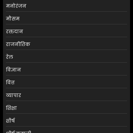
मनोरंजन
मौसम
श्रेया कालरा बनीं ‘लॉकअप 2’ की
रक्तदान
विजेता
राजनीतिक
AUGUST 8, 2026
0
3
रेल
विज्ञान
25 अगस्त तक अपात्र राशन कार्ड
होंगे निरस्त, कई लाभुकों पर होगी
वित्त
कार्रवाई
AUGUST 8, 2026
0
व्यापार
4
शिक्षा
किराए का कमरा लेकर रेकी, फिर
शीर्ष
करते थे चोरी:मुजफ्फरपुर में गिरोह
का एक सदस्य गिरफ्तार