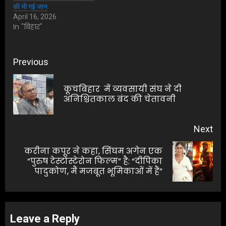
की भी गई जान
April 16, 2026
In "बिहार"
Post
Previous
navigation
कूचबिहार में व्यवसायी संघ ने दी
Pre
अनिश्चितकाल बंद की चेतावनी
pos
Next
करीना कपूर ने कहा, सिंघम अगेन एक
Next
“पुरुष टेस्टोस्टेरोन फिल्म” है: “दीपिका
पादुकोण, मैं मजबूत भूमिकाओं में हैं”
post:
Leave a Reply