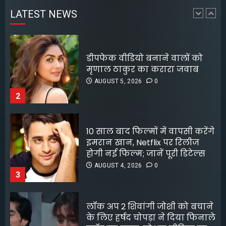
4
AUGUST 5, 2026
0
LATEST NEWS
2
पटना के मंदिर में पूजा करने आई
लड़की से रेप की कोशिश, कर्मचारी
10 साल बाद फिल्मों में वापसी करेंगे
की नीयत बिगड़ी;
इमरान खान, Netflix पर रिलीज
AUGUST 6, 2026
0
होगी नई फिल्म; जानें पूरी डिटेल्स
5
AUGUST 4, 2026
0
3
लॉक अप 2 शिवांगी जोशी को बचाने
के लिए हर्षद चोपड़ा ने दिया फिनाले
स्पॉट का त्याग, सोशल मीडिया पर
बंटे लोग
AUGUST 4, 2026
0
4
8 फिल्मफेयर अवॉर्ड और हजारों हिट
गानों के बाद भी खंडवा से जुड़े रहे