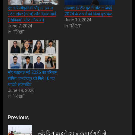
एलन सिलीगुड़ी की पौहू अग्रवाल
आकाश इंस्टीट्यूट ने नीट – जेईई
स्टेट टॉपर (अन्य) और दिवाश शर्मा
2024 के टापर्स को किया पुरस्कृत
(सिक्किम) स्टेट टॉपर बने
June 10, 2024
In "शिक्षा"
June 7, 2024
In "शिक्षा"
सीए फाइनल मई 2026 का परिणाम
घोषित, जमशेदपुर को मिले 10 नए
चार्टर्ड अकाउंटेंट
June 19, 2026
In "शिक्षा"
Post
Previous
navigation
स्केटिंग करते हुए जलपाईगुड़ी से
Pre