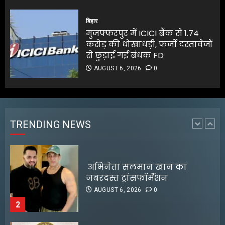
जलपाईगुड़ी में
भारी बारिश से रिहायशी इलाके
बिहार
जलमग्न
मुजफ्फरपुर में ICICI बैंक से 1.74
AUGUST 6, 2026
0
करोड़ की धोखाधड़ी, फर्जी दस्तावेजों
1
से छुड़ाई गई बंधक FD
AUGUST 6, 2026
0
अभिनेता सलमान खान का
जबरदस्त ट्रांसफॉर्मेशन
AUGUST 6, 2026
0
TRENDING NEWS
2
RBI ने FY27 के लिए GDP ग्रोथ का
अनुमान बढ़ाकर 6.7% किया
AUGUST 6, 2026
0
3