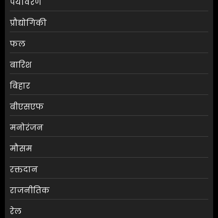
पर्यावरण
प्रौद्योगिकी
फल
बारिश
बिहार
बीएसएफ
मनोरंजन
मौसम
RBI ने FY27 के लिए GDP ग्रोथ का
रक्तदान
अनुमान बढ़ाकर 6.7% किया
राजनीतिक
AUGUST 6, 2026
0
3
रेल